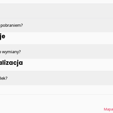
a pobraniem?
je
ub wymiany?
alizacja
ulek?
Mapa